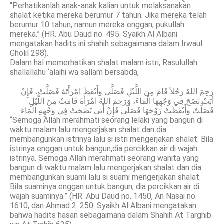
“Perhatikanlah anak-anak kalian untuk melaksanakan
shalat ketika mereka berumur 7 tahun. Jika mereka telah
berumur 10 tahun, namun mereka enggan, pukullah
mereka.” (HR. Abu Daud no. 495. Syaikh Al Albani
mengatakan hadits ini shahih sebagaimana dalam Irwaul
Gholil 298).
Dalam hal memerhatikan shalat malam istri, Rasulullah
shallallahu ‘alaihi wa sallam bersabda,
رَحِمَ اللهُ رَجُلاً قَامَ مِنَ اللَّيْلِ فَصَلَّى وَأَيْقَظَ امْرَأَتَهُ فَصَلَّتْ، فَإِنْ
أَبَتْ نَضَحَ فِي وَجْهِهَا الْمَاءَ، وَرَحِمَ اللهُ امْرَأَةً قَامَتْ مِنَ اللَّيْلِ
فَصَلَّتْ وَأَيْقَظَتْ زَوْجَهَا فَصَلَّى فَإِنْ أَبَى نَضَحَتْ فِي وَجْهِهِ الْمَاءَ
“Semoga Allah merahmati seorang lelaki yang bangun di
waktu malam lalu mengerjakan shalat dan dia
membangunkan istrinya lalu si istri mengerjakan shalat. Bila
istrinya enggan untuk bangun,dia percikkan air di wajah
istrinya. Semoga Allah merahmati seorang wanita yang
bangun di waktu malam lalu mengerjakan shalat dan dia
membangunkan suami lalu si suami mengerjakan shalat.
Bila suaminya enggan untuk bangun, dia percikkan air di
wajah suaminya.” (HR. Abu Daud no. 1450, An Nasai no.
1610, dan Ahmad 2: 250. Syaikh Al Albani mengatakan
bahwa hadits hasan sebagaimana dalam Shahih At Targhib