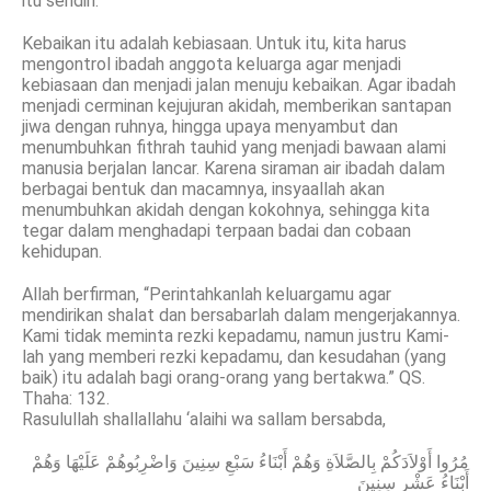
itu sendiri.
Kebaikan itu adalah kebiasaan. Untuk itu, kita harus
mengontrol ibadah anggota keluarga agar menjadi
kebiasaan dan menjadi jalan menuju kebaikan. Agar ibadah
menjadi cerminan kejujuran akidah, memberikan santapan
jiwa dengan ruhnya, hingga upaya menyambut dan
menumbuhkan fithrah tauhid yang menjadi bawaan alami
manusia berjalan lancar. Karena siraman air ibadah dalam
berbagai bentuk dan macamnya, insyaallah akan
menumbuhkan akidah dengan kokohnya, sehingga kita
tegar dalam menghadapi terpaan badai dan cobaan
kehidupan.
Allah berfirman, “Perintahkanlah keluargamu agar
mendirikan shalat dan bersabarlah dalam mengerjakannya.
Kami tidak meminta rezki kepadamu, namun justru Kami-
lah yang memberi rezki kepadamu, dan kesudahan (yang
baik) itu adalah bagi orang-orang yang bertakwa.” QS.
Thaha: 132.
Rasulullah shallallahu ‘alaihi wa sallam bersabda,
مُرُوا أَوْلاَدَكُمْ بِالصَّلاَةِ وَهُمْ أَبْنَاءُ سَبْعِ سِنِينَ وَاضْرِبُوهُمْ عَلَيْهَا وَهُمْ
أَبْنَاءُ عَشْرِ سِنِينَ