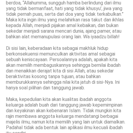
berdoa, “Allahumma, sungguh hamba berlindung dari ilmu
yang tidak bermanfaat, hati yang tidak khusyu’, jiwa yang
tidak pernah puas, serta dari doa yang tidak terkabulkan.”
Maka kita ingin ilmu yang melahirkan rasa takut dan ikhlas
kepada Allah, menjadi pijakan amal kebaikan, dan bukan
sekedar menjadi sarana mencari dunia, ajang pamer, atau
bahkan alat memanupulasi orang lain. Wa iyaadzu billah!
Di sisi lain, keberadaan kita sebagai makhluk hidup
berkonsekuensi memunculkan aktivitas amal sebagai
sebuah keniscayaan. Persoalannya adalah, apakah kita
akan memilih membaguskannya sehingga bernilai ibadah
dan menaikkan derajat kita di sisi Allah, atau sekedar
beraktivitas kosong tanpa tujuan, atau bahkan
memburukkannya sehingga nilai kita jatuh di sisi-Nya. Ini
hanya soal pilihan dan tanggung jawab.
Maka, kepedulian kita akan kualitas ibadah anggota
keluarga adalah buah dari tanggung jawab kepemimpinan
dan keyakinan akan kebenaran Islam. Tidak mungkin kita
rajin membawa anggota keluarga mendatangi berbagai
majelis ilmu, namun kita memilih yang lain untuk diamalkan.
Padahal tidak ada bentuk lain aplikasi ilmu kecuali ibadah