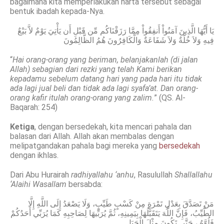
bagaimana kita memperlakukan harta tersebut sebagai
bentuk ibadah kepada-Nya.
يَا أَيُّهَا الَّذِينَ آمَنُواْ أَنفِقُواْ مِمَّا رَزَقْنَاكُم مِّن قَبْلِ أَن يَأْتِيَ يَوْمٌ لاَّ بَيْعٌ
فِيهِ وَلاَ خُلَّةٌ وَلاَ شَفَاعَةٌ وَالْكَافِرُونَ هُمُ الظَّالِمُونَ
“
Hai orang-orang yang beriman, belanjakanlah (di jalan
Allah) sebagian dari rezki yang telah Kami berikan
kepadamu sebelum datang hari yang pada hari itu tidak
ada lagi jual beli dan tidak ada lagi syafa’at. Dan orang-
orang kafir itulah orang-orang yang zalim.
” (QS. Al-
Baqarah: 254)
Ketiga
, dengan bersedekah, kita mencari pahala dan
balasan dari Allah. Allah akan membalas dengan
melipatgandakan pahala bagi mereka yang
bersedekah
dengan ikhlas.
Dari Abu Hurairah
radhiyallahu ‘anhu
, Rasulullah
Shallallahu
‘Alaihi Wasallam
bersabda:
مَنْ تَصَدَّقَ بِعَدْلِ تَمْرَةٍ مِنْ كَسْبٍ طَيِّبٍ، وَلَا يَصْعَدُ إِلَى اللَّهِ إِلَّا
الطَّيِّبُ، فَإِنَّ اللَّهَ يَتَقَبَّلُهَا بِيَمِينِهِ، ثُمَّ يُرَبِّيهَا لِصَاحِبِهِ كَمَا يُرَبِّي أَحَدُكُمْ
فَلُوَّهُ ، حَتَّى تَكُونَ مِثْلَ الْجَبَلِ