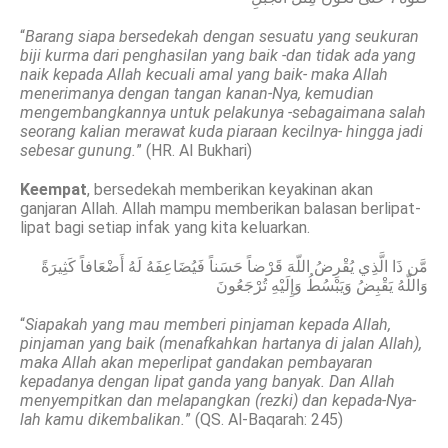
“
Barang siapa bersedekah dengan sesuatu yang seukuran
biji kurma dari penghasilan yang baik -dan tidak ada yang
naik kepada Allah kecuali amal yang baik- maka Allah
menerimanya dengan tangan kanan-Nya, kemudian
mengembangkannya untuk pelakunya -sebagaimana salah
seorang kalian merawat kuda piaraan kecilnya- hingga jadi
sebesar gunung.
” (HR. Al Bukhari)
Keempat
, bersedekah memberikan keyakinan akan
ganjaran Allah. Allah mampu memberikan balasan berlipat-
lipat bagi setiap infak yang kita keluarkan.
مَّن ذَا الَّذِي يُقْرِضُ اللّهَ قَرْضاً حَسَناً فَيُضَاعِفَهُ لَهُ أَضْعَافاً كَثِيرَةً
وَاللّهُ يَقْبِضُ وَيَبْسُطُ وَإِلَيْهِ تُرْجَعُونَ
“
Siapakah yang mau memberi pinjaman kepada Allah,
pinjaman yang baik (menafkahkan hartanya di jalan Allah),
maka Allah akan meperlipat gandakan pembayaran
kepadanya dengan lipat ganda yang banyak. Dan Allah
menyempitkan dan melapangkan (rezki) dan kepada-Nya-
lah kamu dikembalikan.
” (QS. Al-Baqarah: 245)