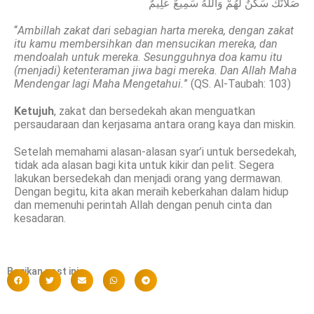
صَلَاتَكَ سَكَنٌ لَهُمْ وَاللَّهُ سَمِيعٌ عَلِيمٌ
“
Ambillah zakat dari sebagian harta mereka, dengan zakat
itu kamu membersihkan dan mensucikan mereka, dan
mendoalah untuk mereka. Sesungguhnya doa kamu itu
(menjadi) ketenteraman jiwa bagi mereka. Dan Allah Maha
Mendengar lagi Maha Mengetahui.
” (QS. Al-Taubah: 103)
Ketujuh
, zakat dan bersedekah akan menguatkan
persaudaraan dan kerjasama antara orang kaya dan miskin.
Setelah memahami alasan-alasan syar’i untuk bersedekah,
tidak ada alasan bagi kita untuk kikir dan pelit. Segera
lakukan bersedekah dan menjadi orang yang dermawan.
Dengan begitu, kita akan meraih keberkahan dalam hidup
dan memenuhi perintah Allah dengan penuh cinta dan
kesadaran.
Bagikan post ini :