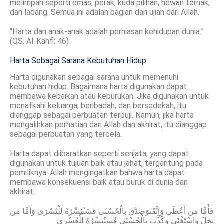
melimpah seperti emas, perak, kuda pilihan, hewan ternak,
dan ladang. Semua ini adalah bagian dari ujian dari Allah.
“Harta dan anak-anak adalah perhiasan kehidupan dunia.”
(QS. Al-Kahfi: 46)
Harta Sebagai Sarana Kebutuhan Hidup
Harta digunakan sebagai sarana untuk memenuhi
kebutuhan hidup. Bagaimana harta digunakan dapat
membawa kebaikan atau keburukan. Jika digunakan untuk
menafkahi keluarga, beribadah, dan bersedekah, itu
dianggap sebagai perbuatan terpuji. Namun, jika harta
mengalihkan perhatian dari Allah dan akhirat, itu dianggap
sebagai perbuatan yang tercela.
Harta dapat diibaratkan seperti senjata, yang dapat
digunakan untuk tujuan baik atau jahat, tergantung pada
pemiliknya. Allah mengingatkan bahwa harta dapat
membawa konsekuensi baik atau buruk di dunia dan
akhirat.
فَأَمَّا مَن أَعْطَى وَاتَّقَىوَصَدَّقَ بِالْحُسْنَى فَسَنُيَسِّرُهُ لِلْيُسْرَى وَأَمَّا مَن
بَخِلَ وَاسْتَغْنَى وَكَذَّبَ بِالْحُسْنَى فَسَنُيَسِّرُهُ لِلْعُسْرَى