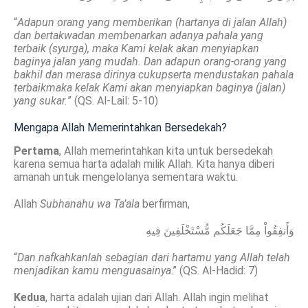
“
Adapun orang yang memberikan (hartanya di jalan Allah)
dan bertakwadan membenarkan adanya pahala yang
terbaik (syurga), maka Kami kelak akan menyiapkan
baginya jalan yang mudah. Dan adapun orang-orang yang
bakhil dan merasa dirinya cukupserta mendustakan pahala
terbaikmaka kelak Kami akan menyiapkan baginya (jalan)
yang sukar.
” (QS. Al-Lail: 5-10)
Mengapa Allah Memerintahkan Bersedekah?
Pertama
, Allah memerintahkan kita untuk bersedekah
karena semua harta adalah milik Allah. Kita hanya diberi
amanah untuk mengelolanya sementara waktu.
Allah
Subhanahu wa Ta’ala
berfirman,
وَأَنفِقُواْ مِمَّا جَعَلَكُم مُّسْتَخْلَفِينَ فِيهِ
“
D
an nafkahkanlah sebagian dari hartamu yang Allah telah
menjadikan kamu menguasainya
.” (QS. Al-Hadid: 7)
Kedua
, harta adalah ujian dari Allah. Allah ingin melihat